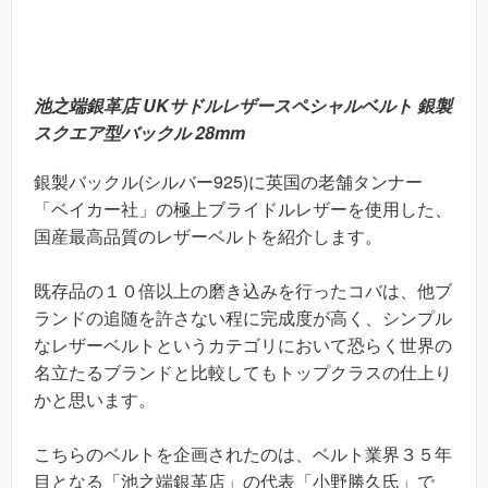
池之端銀革店 UKサドルレザースペシャルベルト 銀製
スクエア型バックル 28mm
銀製バックル(シルバー925)に英国の老舗タンナー
「ベイカー社」の極上ブライドルレザーを使用した、
国産最高品質のレザーベルトを紹介します。
既存品の１０倍以上の磨き込みを行ったコバは、他ブ
ランドの追随を許さない程に完成度が高く、シンプル
なレザーベルトというカテゴリにおいて恐らく世界の
名立たるブランドと比較してもトップクラスの仕上り
かと思います。
こちらのベルトを企画されたのは、ベルト業界３５年
目となる「池之端銀革店」の代表「小野勝久氏」で