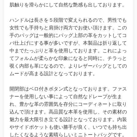
肌触りを滑らかにして自然な艶感も出しております。
ハンドルは長さを５段階で変えられるので、男性でも
女性でも手持ちと肩掛け両方でお使い頂けます。この
手のバッグは一般的にバッグ上部の革をカットしてコ
バ仕上げにする事が多いですが、本製品は折り返して
中までたっぷりと革を使用しております。これによっ
てフォルムが柔らかな印象になると同時に、チラっと
覗く内部も革になるので、よりレザーバッグとしての
ムードが高まる設計となっております。
開閉部はベロ付きボタン式となっております。ファス
ナーを使用しない事によって自然なドレープが生ま
れ、豊かな革の雰囲気を存分にコーディネートに取り
込んで頂けます。高品質な本革を使用し、その素材の
魅力を最大限引き立てる設計となっております。内装
やサイドポケットも使い勝手が良く、いつでも持ち出
したくなるような素晴らしいミニトートバッグです。