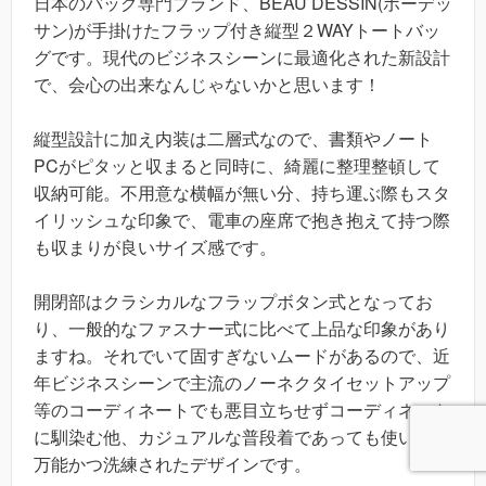
日本のバッグ専門ブランド、BEAU DESSIN(ボーデッ
サン)が手掛けたフラップ付き縦型２WAYトートバッ
グです。現代のビジネスシーンに最適化された新設計
で、会心の出来なんじゃないかと思います！
縦型設計に加え内装は二層式なので、書類やノート
PCがピタッと収まると同時に、綺麗に整理整頓して
収納可能。不用意な横幅が無い分、持ち運ぶ際もスタ
イリッシュな印象で、電車の座席で抱き抱えて持つ際
も収まりが良いサイズ感です。
開閉部はクラシカルなフラップボタン式となってお
り、一般的なファスナー式に比べて上品な印象があり
ますね。それでいて固すぎないムードがあるので、近
年ビジネスシーンで主流のノーネクタイセットアップ
等のコーディネートでも悪目立ちせずコーディネート
に馴染む他、カジュアルな普段着であっても使い易い
万能かつ洗練されたデザインです。