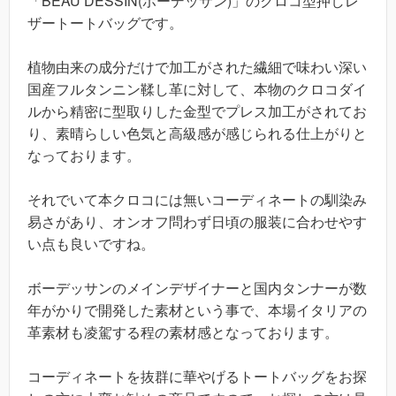
「BEAU DESSIN(ボーデッサン)」のクロコ型押しレ
ザートートバッグです。
植物由来の成分だけで加工がされた繊細で味わい深い
国産フルタンニン鞣し革に対して、本物のクロコダイ
ルから精密に型取りした金型でプレス加工がされてお
り、素晴らしい色気と高級感が感じられる仕上がりと
なっております。
それでいて本クロコには無いコーディネートの馴染み
易さがあり、オンオフ問わず日頃の服装に合わせやす
い点も良いですね。
ボーデッサンのメインデザイナーと国内タンナーが数
年がかりで開発した素材という事で、本場イタリアの
革素材も凌駕する程の素材感となっております。
コーディネートを抜群に華やげるトートバッグをお探