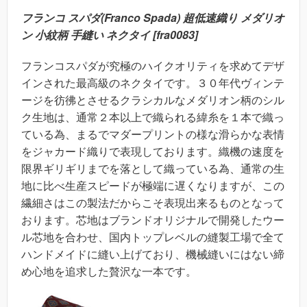
フランコ スパダ(Franco Spada) 超低速織り メダリオ
ン 小紋柄 手縫い ネクタイ [fra0083]
フランコスパダが究極のハイクオリティを求めてデザ
インされた最高級のネクタイです。３０年代ヴィンテ
ージを彷彿とさせるクラシカルなメダリオン柄のシル
ク生地は、通常２本以上で織られる緯糸を１本で織っ
ている為、まるでマダープリントの様な滑らかな表情
をジャカード織りで表現しております。織機の速度を
限界ギリギリまでを落として織っている為、通常の生
地に比べ生産スピードが極端に遅くなりますが、この
繊細さはこの製法だからこそ表現出来るものとなって
おります。芯地はブランドオリジナルで開発したウー
ル芯地を合わせ、国内トップレベルの縫製工場で全て
ハンドメイドに縫い上げており、機械縫いにはない締
め心地を追求した贅沢な一本です。