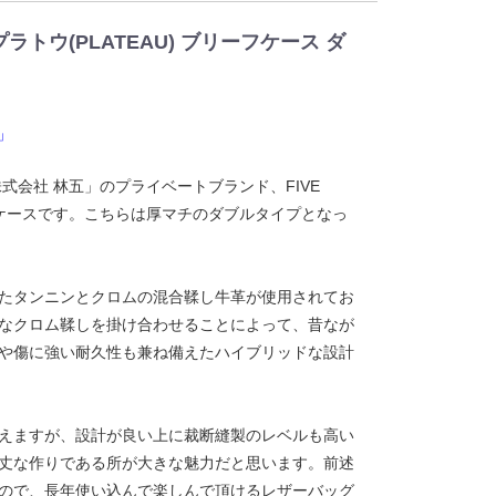
 プラトウ(PLATEAU) ブリーフケース ダ
」
式会社 林五」のプライベートブランド、FIVE
フケースです。こちらは厚マチのダブルタイプとなっ
たタンニンとクロムの混合鞣し牛革が使用されてお
なクロム鞣しを掛け合わせることによって、昔なが
や傷に強い耐久性も兼ね備えたハイブリッドな設計
えますが、設計が良い上に裁断縫製のレベルも高い
丈な作りである所が大きな魅力だと思います。前述
ので、長年使い込んで楽しんで頂けるレザーバッグ