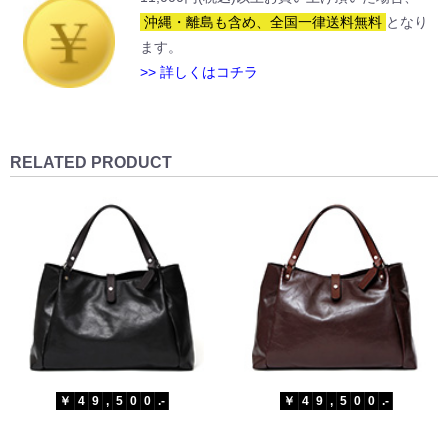
沖縄・離島も含め、全国一律送料無料
となり
ます。
>> 詳しくはコチラ
RELATED PRODUCT
￥
4
9
,
5
0
0
.-
￥
4
9
,
5
0
0
.-