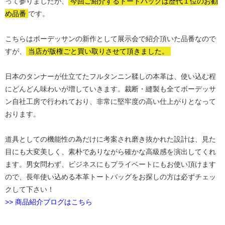
って参りましたが、
今回ご紹介するトートバッグは歴代１位のお勧
め品番
です。
こちらはボーデッサンの新作として展示会で紹介頂いた品番なので
すが、
当店が版権ごと買い取りさせて頂きました。
日本のタンナーが仕立てたフルタンニン鞣しの本革は、使い込む程
にどんどん味わいが増していきます。裁断・縫製も全てボーデッサ
ン自社工房で行われており、非常に堅牢度の高い仕上がりとなって
おります。
道具としての機能性の為だけに考案され磨き抜かれた設計は、見た
目にも大変美しく、素朴でありながら確かな高級感を演出してくれ
ます。男女問わず、ビジネスにもプライベートにもお使い頂けます
ので、長年使い込める本革トートバッグをお探しの方は必ずチェッ
クして下さい！
>> 商品紹介ブログはこちら