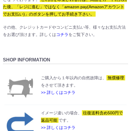
た後、「レジに進む」ではなく「amazon pay(Amazonアカウント
す。逆に、ノーメンテナンスであるがままの表情を楽しむのも一つの使
い方です。
でお支払い)」のボタンを押してお手続き下さい。
その他、クレジットカードやコンビニ支払い等、様々なお支払方法
をお選び頂けます。詳しくは
コチラ
をご覧下さい。
SHOP INFORMATION
ご購入から１年以内の自然故障は、
無償修理
をさせて頂きます。
>> 詳しくはコチラ
イメージ違いの場合、
往復送料含め500円で
返品可能
です。
>> 詳しくはコチラ