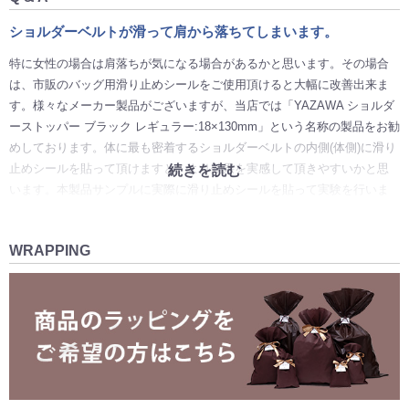
ショルダーベルトが滑って肩から落ちてしまいます。
特に女性の場合は肩落ちが気になる場合があるかと思います。その場合
は、市販のバッグ用滑り止めシールをご使用頂けると大幅に改善出来ま
す。様々なメーカー製品がございますが、当店では「YAZAWA ショルダ
ーストッパー ブラック レギュラー:18×130mm」という名称の製品をお勧
めしております。体に最も密着するショルダーベルトの内側(体側)に滑り
止めシールを貼って頂けますと、より効果を実感して頂きやすいかと思
続きを読む
います。本製品サンプルに実際に滑り止めシールを貼って実験を行いま
したが、大幅に肩落ちを軽減出来る事を確認しております。特に肩落ち
が気にならなかった方であっても快適さを実感して頂けると思いますの
WRAPPING
で、お勧めの対策となります。
バッファローカーフとウォッシュガーメントはどちらがお勧め
ですか？
高級感や繊細さを求める場合はバッファローカーフ、革素材の温かさや
経年変化の豊かさを求める場合はウォッシュガーメントがお勧めです。