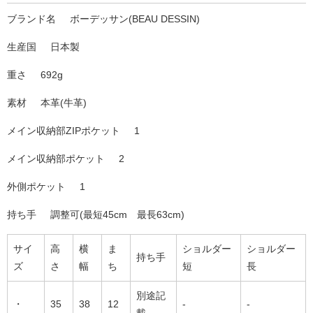
ブランド名
ボーデッサン(BEAU DESSIN)
生産国
日本製
重さ
692g
素材
本革(牛革)
メイン収納部ZIPポケット
1
メイン収納部ポケット
2
外側ポケット
1
持ち手
調整可(最短45cm 最長63cm)
サイ
高
横
ま
ショルダー
ショルダー
持ち手
ズ
さ
幅
ち
短
長
別途記
・
35
38
12
-
-