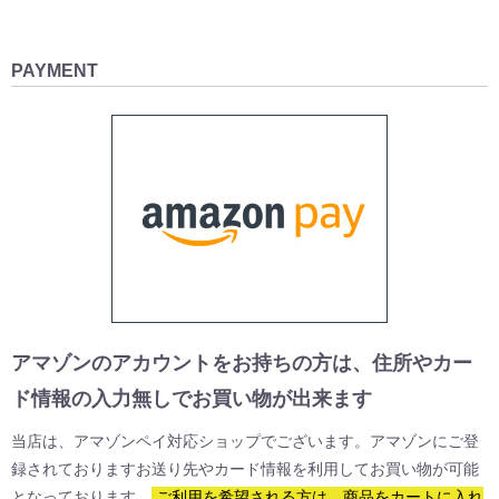
こちらはショルダーバッグとして使用出来ますか？
小柄な女性等であれば可能かもしれませんが、基本的に難しいかと思い
PAYMENT
ます。ショルダーベルトは取り外しが可能ですので、別料金でご希望の
長さのショルダーベルトをお作りする事も可能です。費用は実費となり
ますが、およそ5000円程度となります。
こちらは防水スプレーを使用しても大丈夫ですか？
使用は可能ですが、当店ではお勧めしておりません。こちらの革は経年
変化の豊かさが大きな魅力の為、スプレーを使用するとその魅力を阻害
してしまう場合があるからです。雨に当ててしまい水玉の染みが出来て
しまった場合は、バッグ全体を固く絞った水雑巾で拭いて染みを目立た
なくして下さい。その後、風通しの良い日陰で乾燥させて、仕上げに皮
アマゾンのアカウントをお持ちの方は、住所やカー
革用クリームを塗ってオイルアップをして下さい。また、雨に当ててし
ド情報の入力無しでお買い物が出来ます
まっても特別染みになっていない場合は水雑巾の過程は不要ですので、
しっかりと乾燥させた後にオイルアップをして下さい。特にブラウンや
当店は、アマゾンペイ対応ショップでございます。アマゾンにご登
キャメルの明るい色味は水による染みが出来やすいですが、上記のよう
録されておりますお送り先やカード情報を利用してお買い物が可能
な手入れを繰り返す事でバッグの味わいも増して参りますので、そんな
となっております。
ご利用を希望される方は、商品をカートに入れ
革の表情の変化をお楽しみ頂く事が当バッグ最大の醍醐味かと思いま