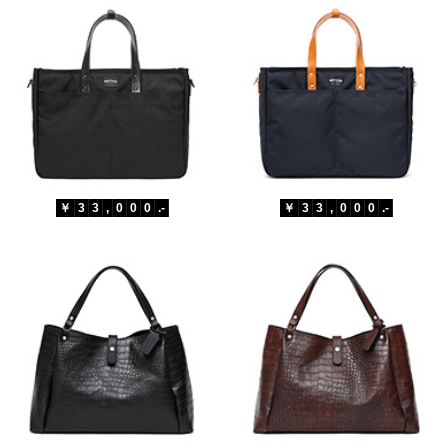
￥
3
3
,
0
0
0
.-
￥
3
3
,
0
0
0
.-