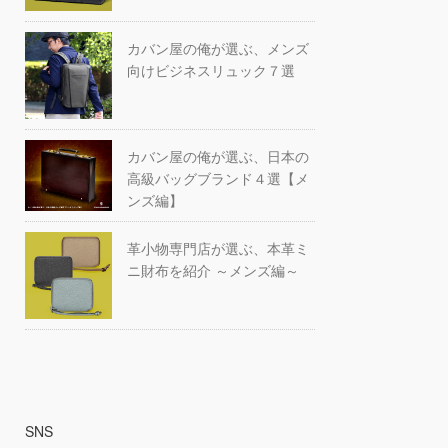
カバン屋の俺が選ぶ、メンズ
向けビジネスリュック７選
カバン屋の俺が選ぶ、日本の
高級バッグブランド４選【メ
ンズ編】
革小物専門店が選ぶ、本革ミ
ニ財布を紹介 ～メンズ編～
SNS