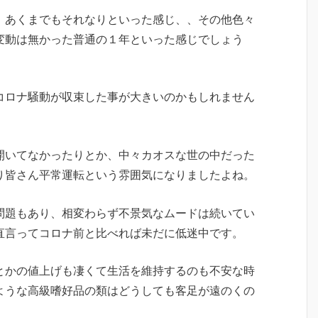
、あくまでもそれなりといった感じ、、その他色々
変動は無かった普通の１年といった感じでしょう
コロナ騒動が収束した事が大きいのかもしれません
開いてなかったりとか、中々カオスな世の中だった
り皆さん平常運転という雰囲気になりましたよね。
問題もあり、相変わらず不景気なムードは続いてい
直言ってコロナ前と比べれば未だに低迷中です。
とかの値上げも凄くて生活を維持するのも不安な時
ような高級嗜好品の類はどうしても客足が遠のくの