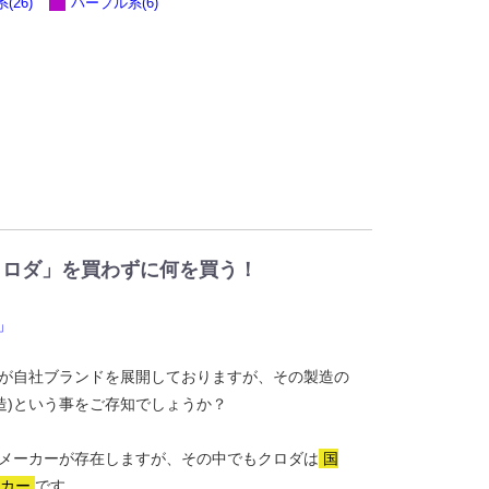
(26)
パープル系(6)
クロダ」を買わずに何を買う！
」
が自社ブランドを展開しておりますが、その製造の
造)という事をご存知でしょうか？
メーカーが存在しますが、その中でもクロダは
国
ーカー
です。