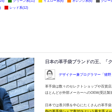
5)
グリーン系(11)
イエロー系(4)
オレンジ系(6)
グレー系
)
レッド系(12)
日本の革手袋ブランドの王、「
デザイナー兼プログラマー「猪野
革手袋は数々のセレクトショップや百貨店
ほとんどが外部メーカーへのOEM(受託製
日本では香川県を中心にたくさんの革手袋
内の革手袋シェア率20％という最大手メ