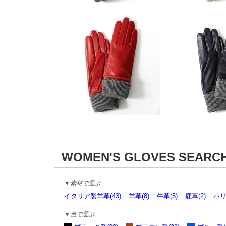
WOMEN'S GLOVES SEARC
▼素材で選ぶ
イタリア製羊革(43)
羊革(8)
牛革(5)
鹿革(2)
ハリ
▼色で選ぶ