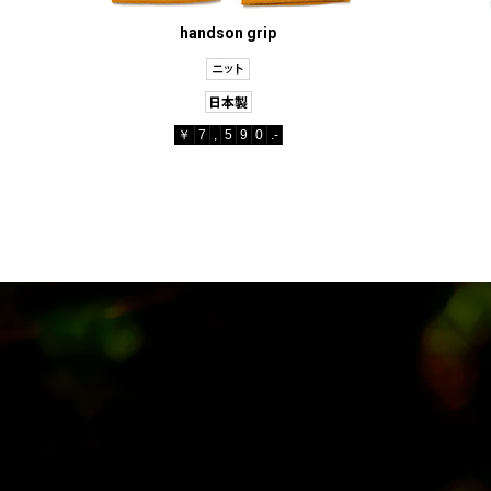
handson grip
￥
7
,
5
9
0
.-