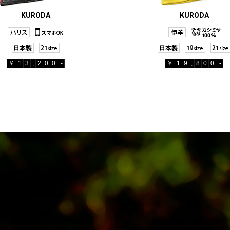
KURODA
KURODA
￥
1
3
,
2
0
0
.-
￥
1
9
,
8
0
0
.-