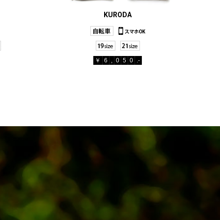
KURODA
￥
6
,
0
5
0
.-