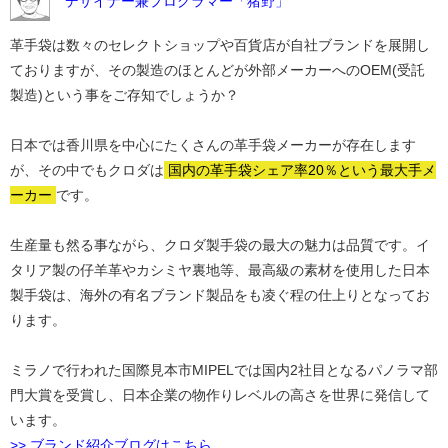
デザイナー兼プログラマー「猪野」
革手袋は数々のセレクトショップや百貨店が自社ブランドを展開し
ておりますが、その製造のほとんどが外部メーカーへのOEM(受託
製造)という事をご存知でしょうか？
日本では香川県を中心にたくさんの革手袋メーカーが存在します
が、その中でもクロダは
国内の革手袋シェア率20％という最大手メ
ーカー
です。
生産量も然る事ながら、クロダ製手袋の最大の魅力は品質です。イ
タリア製の仔羊革やカシミヤ裏地等、最高級の素材を使用した日本
製手袋は、海外の有名ブランド製品をも凌ぐ程の仕上りとなってお
ります。
ミラノで行われた国際見本市MIPELでは国内2社目となるパノラマ部
門大賞を受賞し、日本企業の物作りレベルの高さを世界に発信して
います。
>> ブランド紹介ブログはこちら