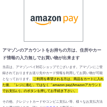
同じようなスペックなのに価格が異なる場合があるのは何故で
すか？
当店ではクロダが原価をベースに計算した販売価格(小売り販売として設
定可能な最安値)をそのまま採用しておりますので、同等のスペックでも
価格が異なる場合がございます。手袋の原価は、工場が繁忙期か過疎期
かによっても変動する他、仕入れた原材料のコストや、生産ロット数、
為替などの影響によっても変動します。よって、買い目品番などが発生
アマゾンのアカウントをお持ちの方は、住所やカー
するのですが、そういった人気品番は毎年早い段階で売り切れとなって
ド情報の入力無しでお買い物が出来ます
しまいますので、お目当ての商品が見つかりましたら、是非お早めにご
注文頂ければ幸いでございます。
当店は、アマゾンペイ対応ショップでございます。アマゾンにご登
録されておりますお送り先やカード情報を利用してお買い物が可能
となっております。
ご利用を希望される方は、商品をカートに入れ
た後、「レジに進む」ではなく「amazon pay(Amazonアカウント
でお支払い)」のボタンを押してお手続き下さい。
その他、クレジットカードやコンビニ支払い等、様々なお支払方法