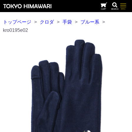
トップページ
>
クロダ
>
手袋
>
ブルー系
>
kro0195e02