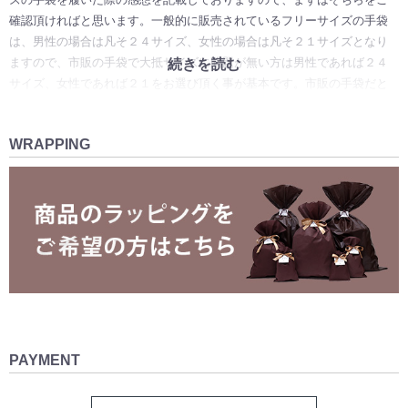
確認頂ければと思います。一般的に販売されているフリーサイズの手袋
は、男性の場合は凡そ２４サイズ、女性の場合は凡そ２１サイズとなり
ますので、市販の手袋で大抵サイズに問題が無い方は男性であれば２４
続きを読む
サイズ、女性であれば２１をお選び頂く事が基本です。市販の手袋だと
少し大きすぎる、または手にピッタリとフィットする履き心地がお好み
の方は、男性であれば２３サイズ、女性であれば２０サイズというよう
WRAPPING
に、サイズ選びの参考にして頂ければと思います。特にオールレザーの
革手袋は使用を重ねる毎に革が伸びますので、使い始めに少し窮屈で
も、段々と手に馴染んで参ります。心配な場合は事前にお問い合わせ頂
けましたら、出来る限りサイズ選びのお手伝いをさせて頂きます。ま
た、商品到着後にサイズが合わなかった場合、未使用品であれば当店は
往復送料無料でサイズ交換、もしくは別商品へ交換が可能です。適合サ
イズが欠品等の場合は、往復送料込み500円で返品も承っております。
在庫が無い商品の再入荷はありますか？
クロダの手袋はシーズン中に一度しか仕入れがございませんので、基本
PAYMENT
的に再入荷はございません。ご希望のカラーやサイズがお決まりでした
ら、なるべくお早めにご注文頂ければと思います。