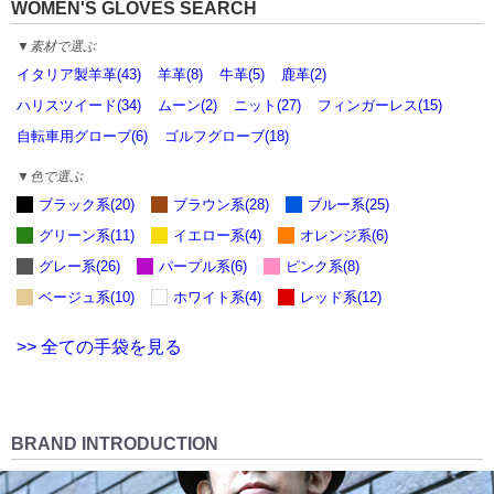
WOMEN'S GLOVES SEARCH
▼素材で選ぶ
イタリア製羊革(43)
羊革(8)
牛革(5)
鹿革(2)
ハリスツイード(34)
ムーン(2)
ニット(27)
フィンガーレス(15)
自転車用グローブ(6)
ゴルフグローブ(18)
▼色で選ぶ
ブラック系(20)
ブラウン系(28)
ブルー系(25)
グリーン系(11)
イエロー系(4)
オレンジ系(6)
グレー系(26)
パープル系(6)
ピンク系(8)
ベージュ系(10)
ホワイト系(4)
レッド系(12)
>> 全ての手袋を見る
BRAND INTRODUCTION