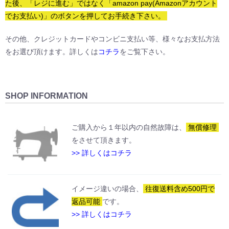
た後、「レジに進む」ではなく「amazon pay(Amazonアカウント
でお支払い)」のボタンを押してお手続き下さい。
ハリスツイードのブランドタグは毎年デザインやサイズが変わる事情が
ございまして、今期は大型のタグしか流通が無く、手袋の場合手の甲の
その他、クレジットカードやコンビニ支払い等、様々なお支払方法
目立つ部分に縫い付ける以外に方法が無かった為、検討した結果今期か
をお選び頂けます。詳しくは
コチラ
をご覧下さい。
らは本体にはタグをつけず、下げ札のみを同封するという形となりまし
た。以前からタグが無い方が良かった等のお声を頂いており、我々とし
てもタグが無い方がシンプルで良いと感じましたので、来年以降もタグ
無しとなる見込みです。商品写真に関しましては、現状在庫が混在して
SHOP INFORMATION
いるカラーがございますので、2022年には全面的に写真も撮影し直す予
定でございます。
ご購入から１年以内の自然故障は、
無償修理
をさせて頂きます。
>> 詳しくはコチラ
イメージ違いの場合、
往復送料含め500円で
返品可能
です。
>> 詳しくはコチラ