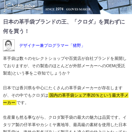
日本の革手袋ブランドの王、「クロダ」を買わずに
何を買う！
デザイナー兼プログラマー「猪野」
革手袋は数々のセレクトショップや百貨店が自社ブランドを展開し
ておりますが、その製造のほとんどが外部メーカーへのOEM(受託
製造)という事をご存知でしょうか？
日本では香川県を中心にたくさんの革手袋メーカーが存在します
が、その中でもクロダは
国内の革手袋シェア率20％という最大手メ
ーカー
です。
生産量も然る事ながら、クロダ製手袋の最大の魅力は品質です。イ
タリア製の仔羊革やカシミヤ裏地等、最高級の素材を使用した日本
製手袋は、海外の有名ブランド製品をも凌ぐ程の仕上りとなってお