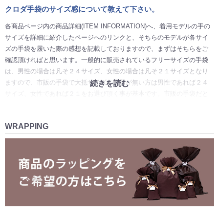
クロダ手袋のサイズ感について教えて下さい。
各商品ページ内の商品詳細(ITEM INFORMATION)へ、着用モデルの手の
サイズを詳細に紹介したページへのリンクと、そちらのモデルが各サイ
ズの手袋を履いた際の感想を記載しておりますので、まずはそちらをご
確認頂ければと思います。一般的に販売されているフリーサイズの手袋
は、男性の場合は凡そ２４サイズ、女性の場合は凡そ２１サイズとなり
ますので、市販の手袋で大抵サイズに問題が無い方は男性であれば２４
続きを読む
サイズ、女性であれば２１をお選び頂く事が基本です。市販の手袋だと
少し大きすぎる、または手にピッタリとフィットする履き心地がお好み
の方は、男性であれば２３サイズ、女性であれば２０サイズというよう
WRAPPING
に、サイズ選びの参考にして頂ければと思います。特にオールレザーの
革手袋は使用を重ねる毎に革が伸びますので、使い始めに少し窮屈で
も、段々と手に馴染んで参ります。心配な場合は事前にお問い合わせ頂
けましたら、出来る限りサイズ選びのお手伝いをさせて頂きます。ま
た、商品到着後にサイズが合わなかった場合、未使用品であれば当店は
往復送料無料でサイズ交換、もしくは別商品へ交換が可能です。適合サ
イズが欠品等の場合は、往復送料込み500円で返品も承っております。