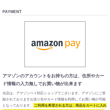
在庫が無い商品の再入荷はありますか？
クロダの手袋はシーズン中に一度しか仕入れがございませんので、基本
PAYMENT
的に再入荷はございません。ご希望のカラーやサイズがお決まりでした
ら、なるべくお早めにご注文頂ければと思います。
同じようなスペックなのに価格が異なる場合があるのは何故で
すか？
当店ではクロダが原価をベースに計算した販売価格(小売り販売として設
定可能な最安値)をそのまま採用しておりますので、同等のスペックでも
価格が異なる場合がございます。手袋の原価は、工場が繁忙期か過疎期
かによっても変動する他、仕入れた原材料のコストや、生産ロット数、
為替などの影響によっても変動します。よって、買い目品番などが発生
アマゾンのアカウントをお持ちの方は、住所やカー
するのですが、そういった人気品番は毎年早い段階で売り切れとなって
ド情報の入力無しでお買い物が出来ます
しまいますので、お目当ての商品が見つかりましたら、是非お早めにご
注文頂ければ幸いでございます。
当店は、アマゾンペイ対応ショップでございます。アマゾンにご登
録されておりますお送り先やカード情報を利用してお買い物が可能
2021年生産分からハリスツイードのタグが無くなると記載され
となっております。
ご利用を希望される方は、商品をカートに入れ
ておりますが、なぜでしょうか？