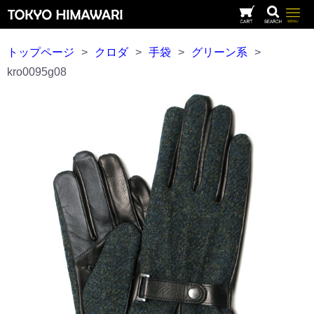
トップページ
>
クロダ
>
手袋
>
グリーン系
>
kro0095g08