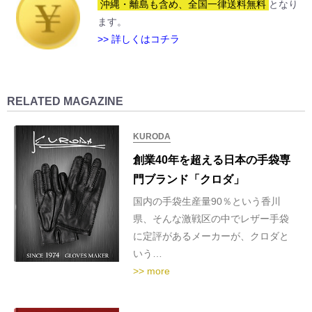
沖縄・離島も含め、全国一律送料無料
となり
ます。
>> 詳しくはコチラ
RELATED MAGAZINE
KURODA
創業40年を超える日本の手袋専
門ブランド「クロダ」
国内の手袋生産量90％という香川
県、そんな激戦区の中でレザー手袋
に定評があるメーカーが、クロダと
いう…
>> more