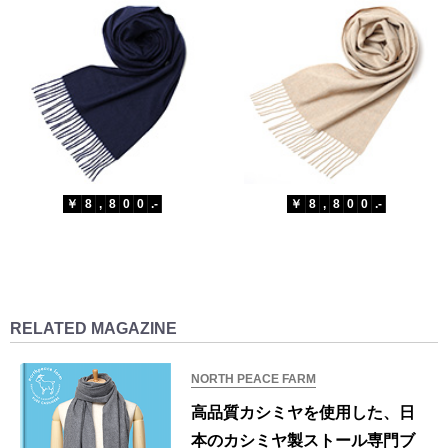
￥
8
,
8
0
0
.-
￥
8
,
8
0
0
.-
RELATED MAGAZINE
NORTH PEACE FARM
高品質カシミヤを使用した、日
本のカシミヤ製ストール専門ブ