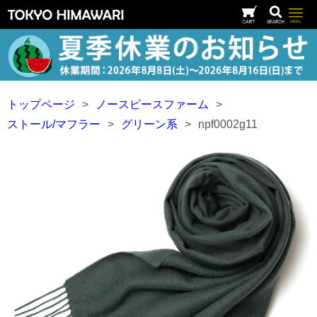
トップページ
>
ノースピースファーム
>
ストール/マフラー
>
グリーン系
>
npf0002g11