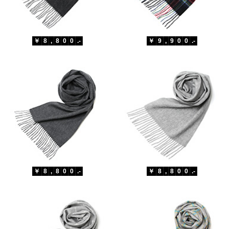
￥
8
,
8
0
0
.-
￥
9
,
9
0
0
.-
￥
8
,
8
0
0
.-
￥
8
,
8
0
0
.-