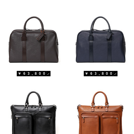
￥
6
3
,
8
0
0
.-
￥
6
3
,
8
0
0
.-