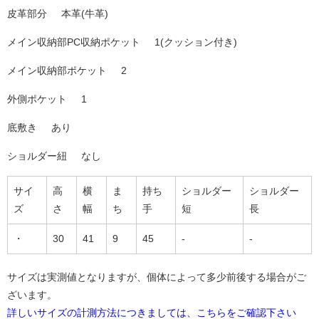
皮革部分
本革(牛革)
メイン収納部PC収納ポケット
1(クッション付き)
メイン収納部ポケット
2
外側ポケット
1
底敷き
あり
ショルダー紐
なし
サイ
高
横
ま
持ち
ショルダー
ショルダー
ズ
さ
幅
ち
手
短
長
・
30
41
9
45
-
-
サイズは実測値となりますが、個体によって多少前後する場合がご
ざいます。
詳しいサイズの計測方法につきましては、こちらをご確認下さい