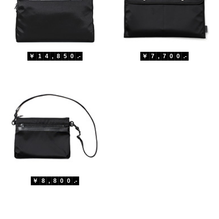
￥
1
4
,
8
5
0
.-
￥
7
,
7
0
0
.-
￥
8
,
8
0
0
.-