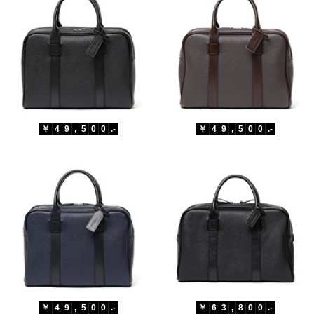
￥
4
9
,
5
0
0
.-
￥
4
9
,
5
0
0
.-
￥
4
9
,
5
0
0
.-
￥
6
3
,
8
0
0
.-