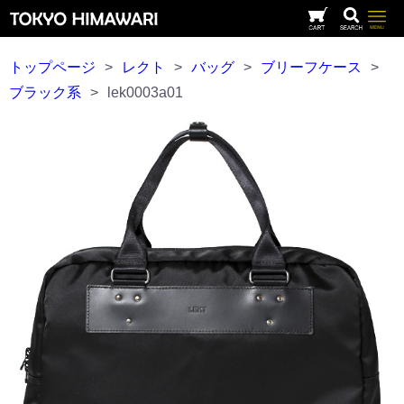
トップページ
>
レクト
>
バッグ
>
ブリーフケース
>
ブラック系
>
lek0003a01