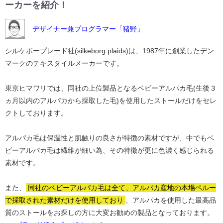
ーカーを紹介！
デザイナー兼プログラマー「猪野」
シルケボープレード社(silkeborg plaids)は、1987年に創業したデン
マークのテキスタイルメーカーです。
東京ヒマワリでは、同社の上位製品となるベビーアルパカ毛(生後３
ヵ月以内のアルパカから採取した毛)を使用したストールだけをセレ
クトしております。
アルパカ毛は保温性と肌触りの良さが特徴の素材ですが、中でもベ
ビーアルパカ毛は繊維が細い為、その特徴が更に色濃く感じられる
素材です。
また、
同社のベビーアルパカ毛は全て、アルパカ産地の本場ペルー
で採取された素材だけを使用しており
、アルパカを使用した最高品
質のストールをお探しの方に大変お勧めの製品となっております。