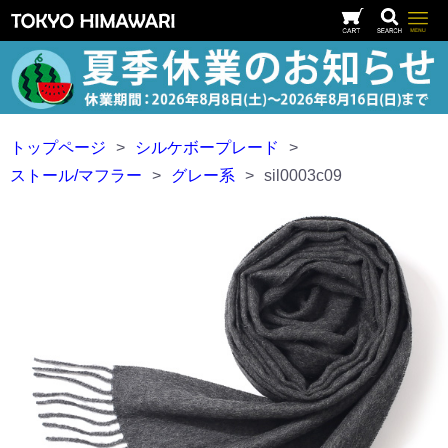
トップページ
>
シルケボープレード
>
ストール/マフラー
>
グレー系
>
sil0003c09