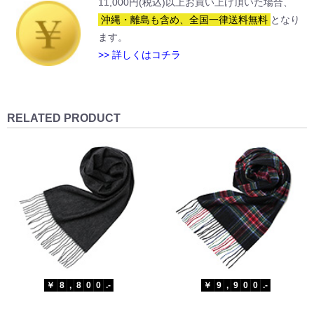
11,000円(税込)以上お買い上げ頂いた場合、
沖縄・離島も含め、全国一律送料無料
となり
ます。
>> 詳しくはコチラ
RELATED PRODUCT
￥
8
,
8
0
0
.-
￥
9
,
9
0
0
.-