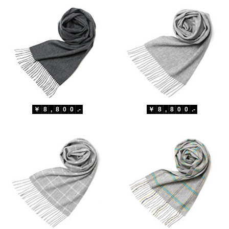
￥
8
,
8
0
0
.-
￥
8
,
8
0
0
.-