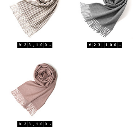
￥
2
3
,
1
0
0
.-
￥
2
3
,
1
0
0
.-
￥
2
3
,
1
0
0
.-