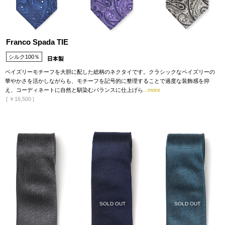
Franco Spada TIE
シルク100％
ペイズリーモチーフを大胆に配した総柄のネクタイです。クラシックなペイズリーの
華やかさを活かしながらも、モチーフを記号的に整理することで過度な装飾感を抑
え、コーディネートに自然と馴染むバランスに仕上げら
...more
[
￥16,500
]
SOLD OUT
SOLD OUT