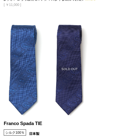
[
￥11,000
]
SOLD OUT
Franco Spada TIE
シルク100％