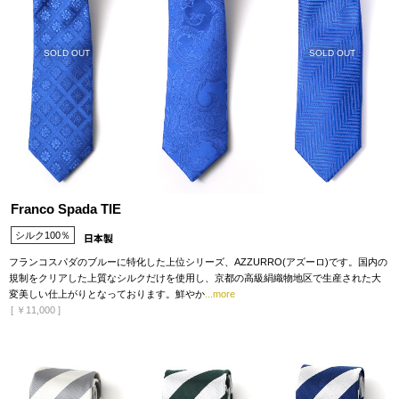
SOLD OUT
SOLD OUT
Franco Spada TIE
シルク100％
フランコスパダのブルーに特化した上位シリーズ、AZZURRO(アズーロ)です。国内の
規制をクリアした上質なシルクだけを使用し、京都の高級絹織物地区で生産された大
変美しい仕上がりとなっております。鮮やか
...more
[
￥11,000
]