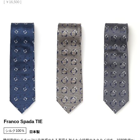
[
￥16,500
]
Franco Spada TIE
シルク100％