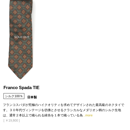
SOLD OUT
Franco Spada TIE
シルク100％
フランコスパダが究極のハイクオリティを求めてデザインされた最高級のネクタイで
す。３０年代ヴィンテージを彷彿とさせるクラシカルなメダリオン柄のシルク生地
は、通常２本以上で織られる緯糸を１本で織っている為
...more
[
￥19,800
]