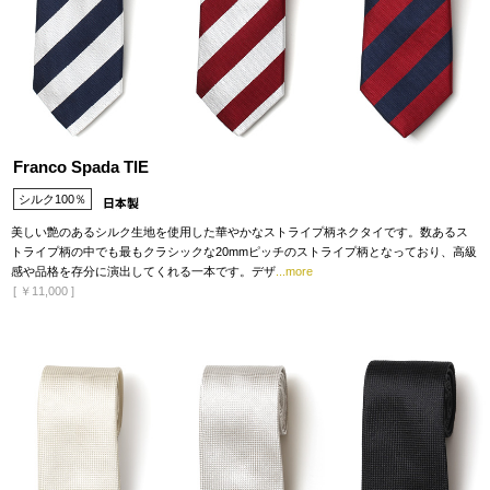
Franco Spada TIE
シルク100％
美しい艶のあるシルク生地を使用した華やかなストライプ柄ネクタイです。数あるス
トライプ柄の中でも最もクラシックな20mmピッチのストライプ柄となっており、高級
感や品格を存分に演出してくれる一本です。デザ
...more
[
￥11,000
]