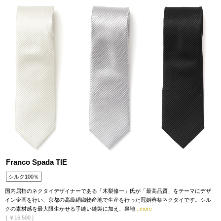
Franco Spada TIE
シルク100％
国内屈指のネクタイデザイナーである「木梨修一」氏が「最高品質」をテーマにデザ
イン企画を行い、京都の高級絹織物産地で生産を行った冠婚葬祭ネクタイです。シル
クの素材感を最大限生かせる手縫い縫製に加え、裏地
...more
[
￥16,500
]