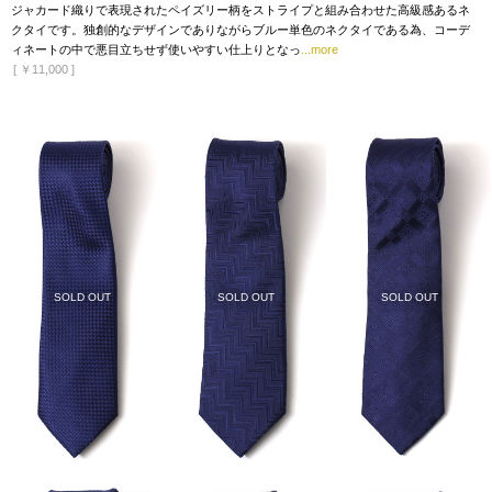
ジャカード織りで表現されたペイズリー柄をストライプと組み合わせた高級感あるネ
クタイです。独創的なデザインでありながらブルー単色のネクタイである為、コーデ
ィネートの中で悪目立ちせず使いやすい仕上りとなっ
...more
[
￥11,000
]
SOLD OUT
SOLD OUT
SOLD OUT