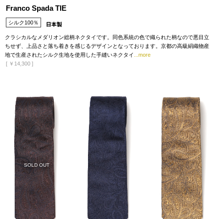
Franco Spada TIE
シルク100％
クラシカルなメダリオン総柄ネクタイです。同色系統の色で織られた柄なので悪目立
ちせず、上品さと落ち着きを感じるデザインとなっております。京都の高級絹織物産
地で生産されたシルク生地を使用した手縫いネクタイ
...more
[
￥14,300
]
SOLD OUT