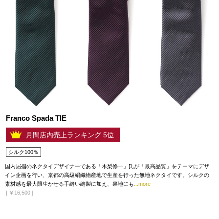
Franco Spada TIE
月間店内売上ランキング 5位
シルク100％
国内屈指のネクタイデザイナーである「木梨修一」氏が「最高品質」をテーマにデザ
イン企画を行い、京都の高級絹織物産地で生産を行った無地ネクタイです。シルクの
素材感を最大限生かせる手縫い縫製に加え、裏地にも
...more
[
￥16,500
]