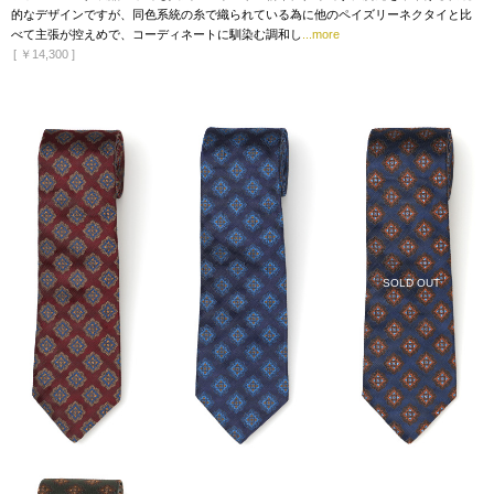
的なデザインですが、同色系統の糸で織られている為に他のペイズリーネクタイと比
べて主張が控えめで、コーディネートに馴染む調和し
...more
[
￥14,300
]
SOLD OUT