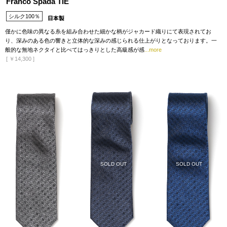
Franco Spada TIE
シルク100％
僅かに色味の異なる糸を組み合わせた細かな柄がジャカード織りにて表現されてお
り、深みのある色の響きと立体的な深みの感じられる仕上がりとなっております。一
般的な無地ネクタイと比べてはっきりとした高級感が感
...more
[
￥14,300
]
SOLD OUT
SOLD OUT